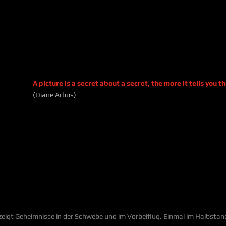
A picture is a secret about a secret, the more it tells you t
(Diane Arbus)
zeigt Geheimnisse in der Schwebe und im Vorbeiflug. Einmal im Halbstan